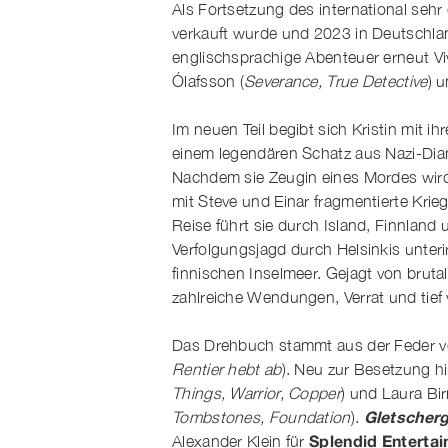
Als Fortsetzung des international sehr
verkauft wurde und 2023 in Deutschlan
englischsprachige Abenteuer erneut Viv
Ólafsson (
Severance, True Detective
) 
Im neuen Teil begibt sich Kristin mit 
einem legendären Schatz aus Nazi-Dia
Nachdem sie Zeugin eines Mordes wird
mit Steve und Einar fragmentierte Krie
Reise führt sie durch Island, Finnlan
Verfolgungsjagd durch Helsinkis unt
finnischen Inselmeer. Gejagt von brut
zahlreiche Wendungen, Verrat und tief
Das Drehbuch stammt aus der Feder vo
Rentier hebt ab
). Neu zur Besetzung 
Things, Warrior, Copper
) und Laura Bir
Gletscher
Tombstones, Foundation
).
Splendid Enterta
Alexander Klein für