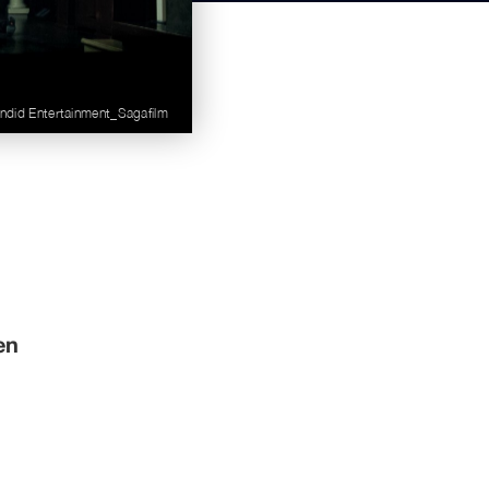
endid Entertainment_Sagafilm
en