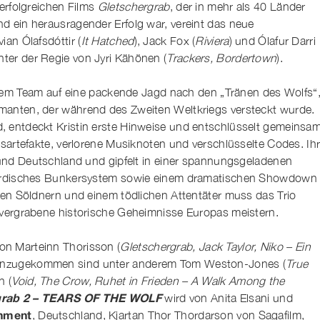
 erfolgreichen Films
Gletschergrab
, der in mehr als 40 Länder
d ein herausragender Erfolg war, vereint das neue
ian Ólafsdóttir (
It Hatched
), Jack Fox (
Riviera
) und Ólafur Darri
unter der Regie von Jyri Kähönen (
Trackers, Bordertown
).
ihrem Team auf eine packende Jagd nach den „Tränen des Wolfs“
manten, der während des Zweiten Weltkriegs versteckt wurde.
, entdeckt Kristin erste Hinweise und entschlüsselt gemeinsa
gsartefakte, verlorene Musiknoten und verschlüsselte Codes. Ih
d und Deutschland und gipfelt in einer spannungsgeladenen
erirdisches Bunkersystem sowie einem dramatischen Showdown
alen Söldnern und einem tödlichen Attentäter muss das Trio
 vergrabene historische Geheimnisse Europas meistern.
n Marteinn Thorisson (
Gletschergrab, Jack Taylor, Niko – Ein
hinzugekommen sind unter anderem Tom Weston-Jones (
True
n (
Void, The Crow, Ruhet in Frieden – A Walk Among the
grab 2 – TEARS OF THE WOLF
wird von Anita Elsani und
inment
, Deutschland, Kjartan Thor Thordarson von Sagafilm,