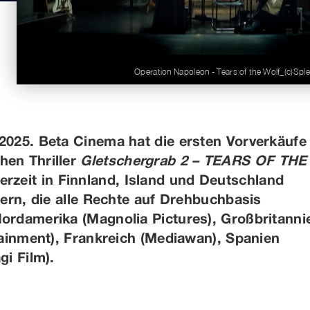
Operation Napoleon - Tears of the Wolf_(c)Spl
2025. Beta Cinema hat die ersten Vorverkäufe
en Thriller
Gletschergrab 2 – TEARS OF THE
rzeit in Finnland, Island und Deutschland
hern, die alle Rechte auf Drehbuchbasis
ordamerika (Magnolia Pictures), Großbritanni
tainment), Frankreich (Mediawan), Spanien
i Film).