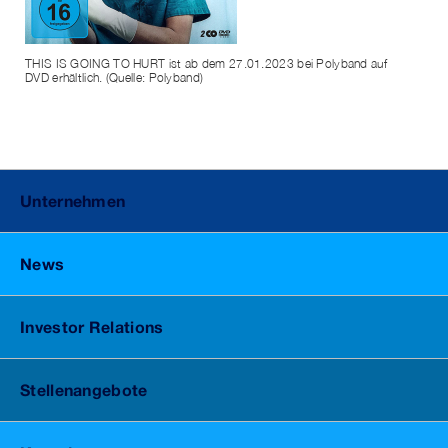
THIS IS GOING TO HURT ist ab dem 27.01.2023 bei Polyband auf
DVD erhältlich. (Quelle: Polyband)
Unternehmen
News
Investor Relations
Stellenangebote