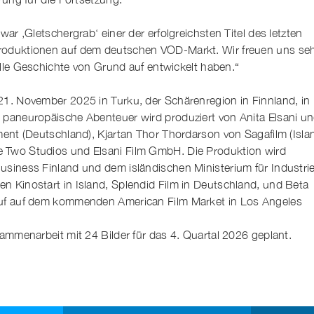
war ‚Gletschergrab‘ einer der erfolgreichsten Titel des letzten
roduktionen auf dem deutschen VOD-Markt. Wir freuen uns se
nelle Geschichte von Grund auf entwickelt haben.“
21. November 2025 in Turku, der Schärenregion in Finnland, in
 paneuropäische Abenteuer wird produziert von Anita Elsani u
ment (Deutschland), Kjartan Thor Thordarson von Sagafilm (Islan
 Two Studios und Elsani Film GmbH. Die Produktion wird
usiness Finland und dem isländischen Ministerium für Industri
n Kinostart in Island, Splendid Film in Deutschland, und Beta
auf auf dem kommenden American Film Market in Los Angeles
sammenarbeit mit 24 Bilder für das 4. Quartal 2026 geplant.