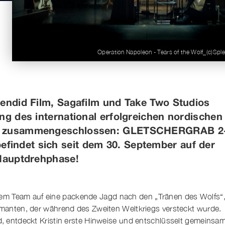
Operation Napoleon - Tears of the Wolf_(c)Spl
lendid Film, Sagafilm und Take Two Studios
ng des international erfolgreichen nordischen
b“ zusammengeschlossen: GLETSCHERGRAB 2
indet sich seit dem 30. September auf der
 Hauptdrehphase!
ihrem Team auf eine packende Jagd nach den „Tränen des Wolfs“
manten, der während des Zweiten Weltkriegs versteckt wurde.
, entdeckt Kristin erste Hinweise und entschlüsselt gemeinsa