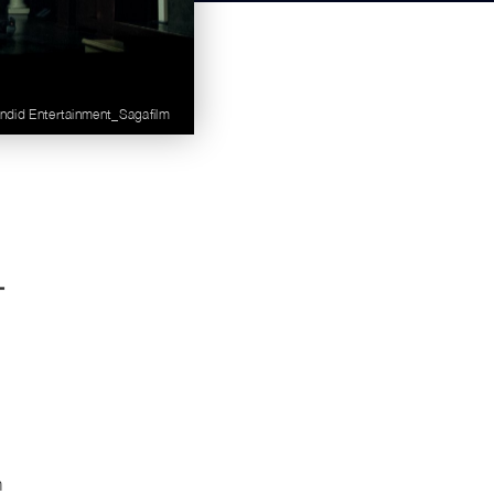
endid Entertainment_Sagafilm
-
,
m