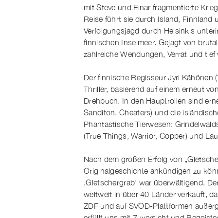
mit Steve und Einar fragmentierte Krie
Reise führt sie durch Island, Finnlan
Verfolgungsjagd durch Helsinkis unt
finnischen Inselmeer. Gejagt von brut
zahlreiche Wendungen, Verrat und tief
Der finnische Regisseur Jyri Kähönen 
Thriller, basierend auf einem erneut vo
Drehbuch. In den Hauptrollen sind erneu
Sanditon, Cheaters) und die isländisch
Phantastische Tierwesen: Grindelwald
(True Things, Warrior, Copper) und Lau
Nach dem großen Erfolg von „Gletscherg
Originalgeschichte ankündigen zu könn
‚Gletschergrab‘ war überwältigend. De
weltweit in über 40 Länder verkauft, d
ZDF und auf SVOD-Plattformen außerge
erfüllt uns mit Zuversicht und Begeiste