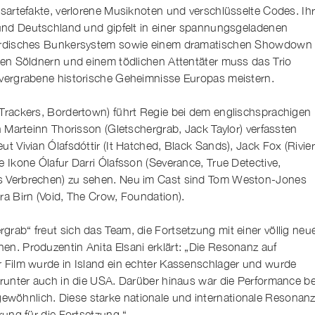
gsartefakte, verlorene Musiknoten und verschlüsselte Codes. Ih
d und Deutschland und gipfelt in einer spannungsgeladenen
erirdisches Bunkersystem sowie einem dramatischen Showdown
alen Söldnern und einem tödlichen Attentäter muss das Trio
 vergrabene historische Geheimnisse Europas meistern.
(Trackers, Bordertown) führt Regie bei dem englischsprachigen
n Marteinn Thorisson (Gletschergrab, Jack Taylor) verfassten
t Vivian Ólafsdóttir (It Hatched, Black Sands), Jack Fox (Rivier
e Ikone Ólafur Darri Ólafsson (Severance, True Detective,
s Verbrechen) zu sehen. Neu im Cast sind Tom Weston-Jones
ra Birn (Void, The Crow, Foundation).
rab“ freut sich das Team, die Fortsetzung mit einer völlig neu
en. Produzentin Anita Elsani erklärt: „Die Resonanz auf
r Film wurde in Island ein echter Kassenschlager und wurde
arunter auch in die USA. Darüber hinaus war die Performance be
wöhnlich. Diese starke nationale und internationale Resonan
rung für die Fortsetzung.“