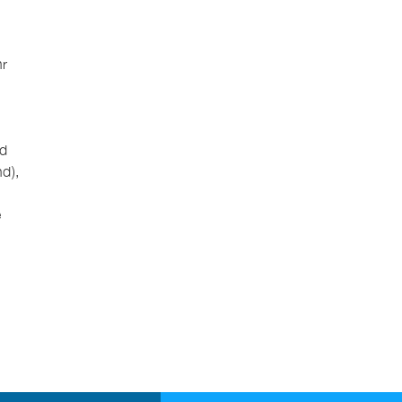
hr
nd
d),
e