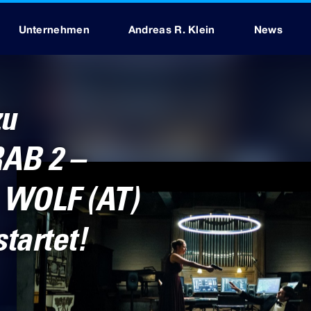
Unternehmen
Andreas R. Klein
News
zu
AB 2 –
 WOLF (AT)
tartet!